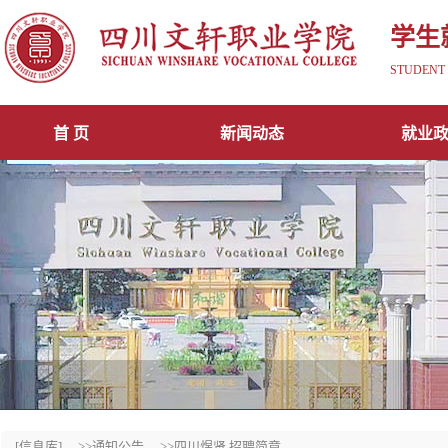
学生
STUDENT 
首 页
新闻动态
就业
[信息库]
>>通知公告
>>四川煜贤 招聘简章