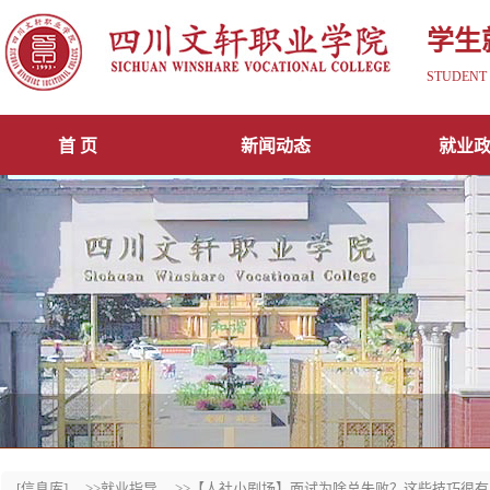
学生
STUDENT 
首 页
新闻动态
就业
[信息库]
>>就业指导
>>【人社小剧场】面试为啥总失败？这些技巧很有